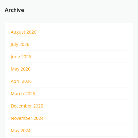
Archive
August 2026
July 2026
June 2026
May 2026
April 2026
March 2026
December 2025
November 2024
May 2024