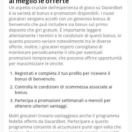
al meglio le offerte
Un aspetto cruciale dell’esperienza di gioco su Dazardbet
è la varietà di bonus e promozioni disponibili. I nuovi
giocatori vengono accolti con un generoso bonus di
benvenuto che può includere sia bonus sul primo
deposito che giri gratuiti. È importante leggere
attentamente i termini e le condizioni di questi bonus, in
quanto possono variare notevolmente tra le diverse
offerte. Inoltre, i giocatori esperti consigliano di
monitorare periodicamente il sito per eventuali
promozioni temporanee, che possono offrire opportunità
per massimizzare le vincite.
Registrati e completa il tuo profilo per ricevere il
bonus di benvenuto.
Controlla le condizioni di scommessa associate ai
bonus.
Partecipa a promozioni settimanali o mensili per
ottenere ulteriori vantaggi.
Molti giocatori trovano vantaggioso anche il programma
fedeltà offerto da Dazardbet. Partecipare a questo
programma consente di accumulare punti ogni volta che