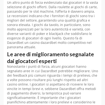
Un altro punto di forza evidenziato dai giocatori è la vasta
selezione di giochi offerti. Dalla roulette ai giochi di carte,
passando per le slot machine, l’offerta è davvero ampia.
Le recensioni indicano che i fornitori di giochi sono tra i
migliori del settore, garantendo una qualità grafica e
sonora elevata. I giochi da tavolo, in particolare, sono
molto apprezzati per la loro autenticità e varietà, con
diverse varianti di poker e blackjack che soddisfano le
esigenze di giocatori di ogni livello. Questo fa di
Dazardbet un casino dazardbet molto competitivo nel
panorama attuale.
Le aree di miglioramento segnalate
dai giocatori esperti
Nonostante i punti di forza, alcuni giocatori hanno
segnalato aree in cui Dazardbet potrebbe migliorare. Uno
dei feedback più comuni riguarda i tempi di prelievo, che
a volte possono risultare più lunghi rispetto ad altri
casino online. I giocatori si aspettano di ricevere le loro
vincite in tempi brevi e, sebbene Dazardbet offra metodi
di pagamento diversi, la tempistica può variare
significativamente. È importante che i giocatori
pianifichino attentamente i loro prelievi e considerino le