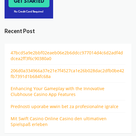
Recent Post
47bcd5a9e2bbf02eaeb06e2b6ddcc977014d4c6d2adf4d
dcea2ff3f6c90380a0
206d0a334966a37e21e7f4527ca1e26b028dac2dfb0be42
fb7391d1b684fc68a
Enhancing Your Gameplay with the Innovative
Clubhouse Casino App Features
Prednosti uporabe wwin bet za profesionalne igralce
Mit Swift Casino Online Casino den ultimativen
Spielspaß erleben