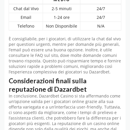
Chat dal Vivo
2-5 minuti
24/7
Email
1-24 ore
24/7
Telefono
Non Disponibile
N/A
È consigliabile, per i giocatori, di utilizzare la chat dal vivo
per questioni urgenti, mentre per domande più generali,
l’email può essere una buona opzione. Inoltre, è utile
consultare le FAQ sul sito, dove molte domande comuni
trovano risposta. Questo può risparmiare tempo e fornire
soluzioni rapide a problemi comuni, migliorando così
l’esperienza complessiva dei giocatori su Dazardbet.
Considerazioni finali sulla
reputazione di Dazardbet
In conclusione, Dazardbet Casino si sta affermando come
un’opzione valida per i giocatori online grazie alla sua
offerta variegata e a un’interfaccia user-friendly. Tuttavia,
ci sono aspetti da migliorare, come i tempi di prelievo e
l’assistenza clienti, che potrebbero fare la differenza per i
giocatori più esigenti. La reputazione di un casino online
dipende non solo dalla qualità dei giochi, ma anche dal