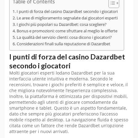
Table of Contents
I punti di forza del casino Dazardbet secondo i giocatori
Le aree di miglioramento segnalate dai giocatori esperti
I giochi più popolari su Dazardbet: cosa scegliere?
Bonus e promozioni: come sfruttare al meglio le offerte
La qualità del servizio clienti: cosa dicono i giocatori?
Considerazioni finali sulla reputazione di Dazardbet
I punti di forza del casino Dazardbet
secondo i giocatori
Molti giocatori esperti lodano Dazardbet per la sua
interfaccia utente intuitiva e moderna. Secondo le
recensioni, trovare i giochi preferiti è semplice e veloce, il
che migliora notevolmente l’esperienza complessiva.
Inoltre, la piattaforma è ottimizzata per dispositivi mobili,
permettendo agli utenti di giocare comodamente da
smartphone e tablet. Questo è un aspetto fondamentale,
dato che sempre più giocatori preferiscono l’accesso
mobile rispetto al desktop. La navigazione fluida è spesso
citata come un fattore che rende Dazardbet un’opzione
attraente per i nuovi arrivati.