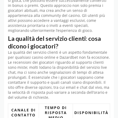
si gioca, che possono essere successivamente convertiti
in bonus o premi. Questo approccio non solo premia i
giocatori abituali, ma crea anche un senso di
appartenenza alla community del casino. Gli utenti più
attivi possono accedere a vantaggi esclusivi, come
assistenza prioritaria o inviti a eventi speciali,
migliorando ulteriormente l’esperienza di gioco.
La qualità del servizio clienti: cosa
dicono i giocatori?
La qualità del servizio clienti è un aspetto fondamentale
per qualsiasi casino online e Dazardbet non fa eccezione.
Le recensioni dei giocatori riguardo al supporto clienti
sono miste; molti lodano la disponibilità del servizio live
chat, ma ci sono anche segnalazioni di tempi di attesa
prolungati. È essenziale che i giocatori sappiano come
contattare il supporto e quali canali siano disponibili. Il
sito offre diverse opzioni, tra cui email e chat dal vivo, ma
la velocità di risposta può variare a seconda dell’orario e
del volume di richieste.
TEMPO DI
CANALE DI
RISPOSTA
DISPONIBILITÀ
CONTATTO
MEDIO