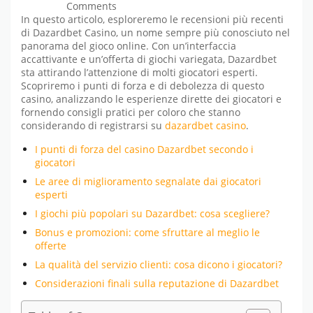
Comments
In questo articolo, esploreremo le recensioni più recenti
di Dazardbet Casino, un nome sempre più conosciuto nel
panorama del gioco online. Con un’interfaccia
accattivante e un’offerta di giochi variegata, Dazardbet
sta attirando l’attenzione di molti giocatori esperti.
Scopriremo i punti di forza e di debolezza di questo
casino, analizzando le esperienze dirette dei giocatori e
fornendo consigli pratici per coloro che stanno
considerando di registrarsi su
dazardbet casino
.
I punti di forza del casino Dazardbet secondo i
giocatori
Le aree di miglioramento segnalate dai giocatori
esperti
I giochi più popolari su Dazardbet: cosa scegliere?
Bonus e promozioni: come sfruttare al meglio le
offerte
La qualità del servizio clienti: cosa dicono i giocatori?
Considerazioni finali sulla reputazione di Dazardbet