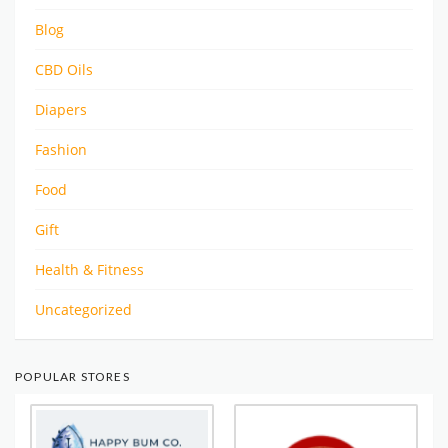
Blog
CBD Oils
Diapers
Fashion
Food
Gift
Health & Fitness
Uncategorized
POPULAR STORES