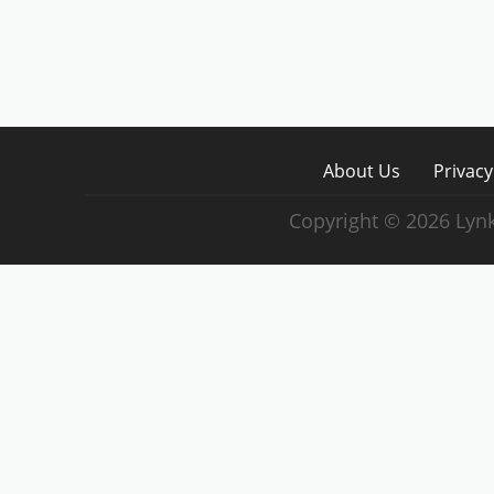
About Us
Privacy
Copyright © 2026 Lynk