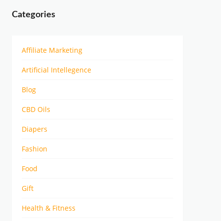
Categories
Affiliate Marketing
Artificial Intellegence
Blog
CBD Oils
Diapers
Fashion
Food
Gift
Health & Fitness