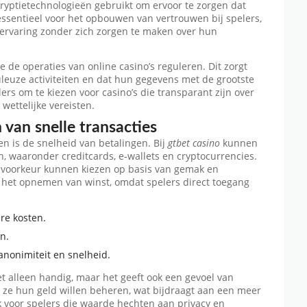
yptietechnologieën gebruikt om ervoor te zorgen dat
s essentieel voor het opbouwen van vertrouwen bij spelers,
ervaring zonder zich zorgen te maken over hun
ie de operaties van online casino’s reguleren. Dit zorgt
leuze activiteiten en dat hun gegevens met de grootste
ers om te kiezen voor casino’s die transparant zijn over
wettelijke vereisten.
van snelle transacties
n is de snelheid van betalingen. Bij
gtbet casino
kunnen
, waaronder creditcards, e-wallets en cryptocurrencies.
n voorkeur kunnen kiezen op basis van gemak en
bij het opnemen van winst, omdat spelers direct toegang
re kosten.
n.
anonimiteit en snelheid.
t alleen handig, maar het geeft ook een gevoel van
e ze hun geld willen beheren, wat bijdraagt aan een meer
jk voor spelers die waarde hechten aan privacy en