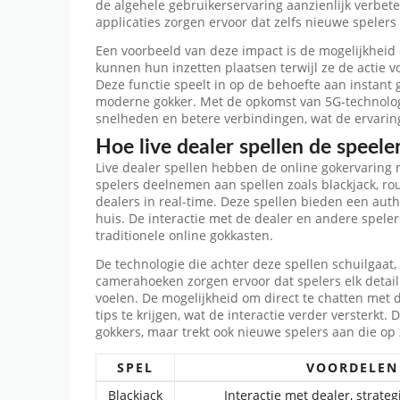
de algehele gebruikerservaring aanzienlijk verbete
applicaties zorgen ervoor dat zelfs nieuwe speler
Een voorbeeld van deze impact is de mogelijkheid
kunnen hun inzetten plaatsen terwijl ze de actie 
Deze functie speelt in op de behoefte aan instant g
moderne gokker. Met de opkomst van 5G-technolog
snelheden en betere verbindingen, wat de ervaring
Hoe live dealer spellen de speele
Live dealer spellen hebben de online gokervaring n
spelers deelnemen aan spellen zoals blackjack, rou
dealers in real-time. Deze spellen bieden een auth
huis. De interactie met de dealer en andere speler
traditionele online gokkasten.
De technologie die achter deze spellen schuilgaa
camerahoeken zorgen ervoor dat spelers elk detai
voelen. De mogelijkheid om direct te chatten met 
tips te krijgen, wat de interactie verder versterkt. 
gokkers, maar trekt ook nieuwe spelers aan die op 
SPEL
VOORDELEN
Blackjack
Interactie met dealer, strate