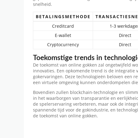
snelheid.
BETALINGSMETHODE
TRANSACTIESNE
Creditcard
1-3 werkdage
E-wallet
Direct
Cryptocurrency
Direct
Toekomstige trends in technologi
De toekomst van online gokken zal ongetwijfeld 
innovaties. Een opkomende trend is de integratie va
gokervaringen. Deze technologieën beloven een rev
een virtuele omgeving kunnen onderdompelen die d
Bovendien zullen blockchain-technologie en slimme
in het waarborgen van transparantie en eerlijkheid
de spelerservaring verbeteren, maar ook de integrit
spannende tijd voor de gokindustrie, en technologi
de toekomst van online gokken.