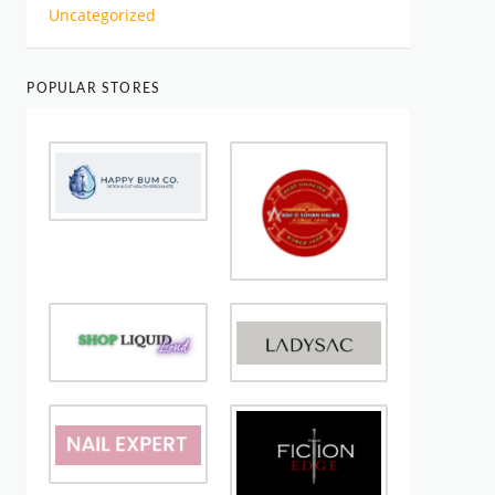
Uncategorized
POPULAR STORES