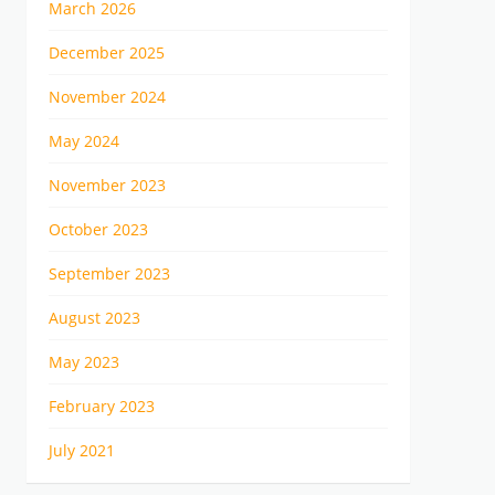
March 2026
December 2025
November 2024
May 2024
November 2023
October 2023
September 2023
August 2023
May 2023
February 2023
July 2021