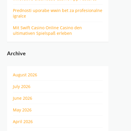
Prednosti uporabe wwin bet za profesionalne
igralce
Mit Swift Casino Online Casino den
ultimativen Spielspaß erleben
Archive
August 2026
July 2026
June 2026
May 2026
April 2026