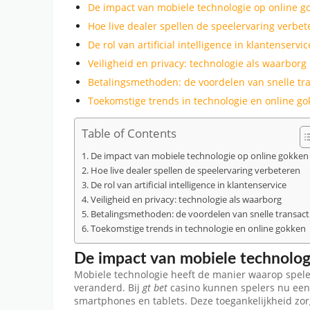
De impact van mobiele technologie op online g
Hoe live dealer spellen de speelervaring verbet
De rol van artificial intelligence in klantenservic
Veiligheid en privacy: technologie als waarborg
Betalingsmethoden: de voordelen van snelle tr
Toekomstige trends in technologie en online g
Table of Contents
De impact van mobiele technologie op online gokken
Hoe live dealer spellen de speelervaring verbeteren
De rol van artificial intelligence in klantenservice
Veiligheid en privacy: technologie als waarborg
Betalingsmethoden: de voordelen van snelle transact
Toekomstige trends in technologie en online gokken
De impact van mobiele technolog
Mobiele technologie heeft de manier waarop spelers
veranderd. Bij
gt bet
casino kunnen spelers nu een
smartphones en tablets. Deze toegankelijkheid zorg